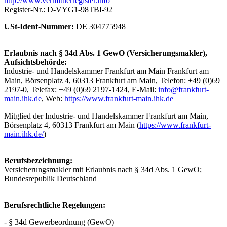
http://www.vermittlerregister.info
Register-Nr.: D-VYG1-98TBI-92
USt-Ident-Nummer:
DE 304775948
Erlaubnis nach § 34d Abs. 1 GewO (Versicherungsmakler),
Aufsichtsbehörde:
Industrie- und Handelskammer Frankfurt am Main Frank­furt am
Main, Bör­sen­platz 4, 60313 Frank­furt am Main, Telefon: +49 (0)69
2197-0, Telefax: +49 (0)69 2197-1424, E-Mail:
info@frankfurt-
main.ihk.de
, Web:
https://www.frankfurt-main.ihk.de
Mitglied der Industrie- und Handelskammer Frank­furt am Main,
Bör­sen­platz 4, 60313 Frank­furt am Main (
https://www.frankfurt-
main.ihk.de/
)
Berufsbezeichnung:
Versicherungsmakler mit Erlaubnis nach § 34d Abs. 1 GewO;
Bundesrepublik Deutschland
Berufsrechtliche Regelungen:
- § 34d Gewerbeordnung (GewO)