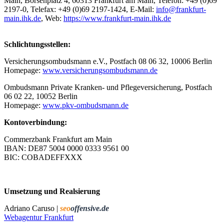
Main, Bör­sen­platz 4, 60313 Frank­furt am Main, Telefon: +49 (0)69
2197-0, Telefax: +49 (0)69 2197-1424, E-Mail:
info@frankfurt-
main.ihk.de
, Web:
https://www.frankfurt-main.ihk.de
Schlichtungsstellen:
Versicherungsombudsmann e.V., Postfach 08 06 32, 10006 Berlin
Homepage:
www.versicherungsombudsmann.de
Ombudsmann Private Kranken- und Pflegeversicherung, Postfach
06 02 22, 10052 Berlin
Homepage:
www.pkv-ombudsmann.de
Kontoverbindung:
Commerzbank Frankfurt am Main
IBAN: DE87 5004 0000 0333 9561 00
BIC: COBADEFFXXX
Umsetzung und Realsierung
Adriano Caruso |
seo
offensive.de
Webagentur Frankfurt