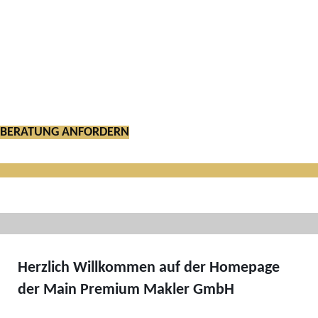
MAIN PREMIUM MAKLER
Ihre Experten rund um Versicherungen,
Geldanlagen, Immobilien und vielem mehr.
BERATUNG ANFORDERN
Herzlich Willkommen auf der Homepage
der Main Premium Makler GmbH